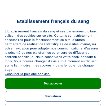
Foire aux questions
Glossaire
Contact
Téléchargez l’app Don de sang
Etablissement français du sang
L'Etablissement français du sang et ses partenaires digitaux
utilisent des cookies sur ce site. Certains sont strictement
nécessaires pour le fonctionnement du site, d'autres
Suivez-nous :
permettent de réaliser des statistiques de visites, d'analyser
votre navigation pour adapter nos communications, d'assurer
la sécurité de nos plateformes ou encore de diffuser du
contenu spécifique. Nous conservons votre choix pendant 6
mois. Vous pouvez changer d’avis à tout moment en cliquant
sur le lien « gérer mes cookies » dans le footer de chaque
page.
Consulter la politique cookies.
Pied
Protection des données
Plan du site
Tout accepter
de
Mentions légales
Téléchargement
page
Tout refuser
Gestion des cookies
Accessibilité : non conforme