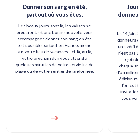
Donner son sang en été,
Jou
partout où vous êtes.
donneur
Les beaux jours sont là, les valises se
préparent, et une bonne nouvelle vous
Le 14 juin
accompagne : donner son sang en été
donneurs d
est possible partout en France, même
une vérité
sur votre lieu de vacances. Ici, là, ou là,
n'est pas 
votre prochain don vous attend à
rejoind
quelques minutes de votre serviette de
chaque an
plage ou de votre sentier de randonnée.
d'un millio
édition r
l’on est
invitatio
vous ve