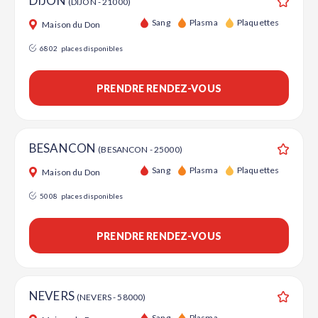
DIJON
(DIJON - 21000)
Ajouter
Sang
Plasma
Plaquettes
Maison du Don
6802
places disponibles
PRENDRE RENDEZ-VOUS
BESANCON
(BESANCON - 25000)
Ajouter
Sang
Plasma
Plaquettes
Maison du Don
5008
places disponibles
PRENDRE RENDEZ-VOUS
NEVERS
(NEVERS - 58000)
Ajouter
Sang
Plasma