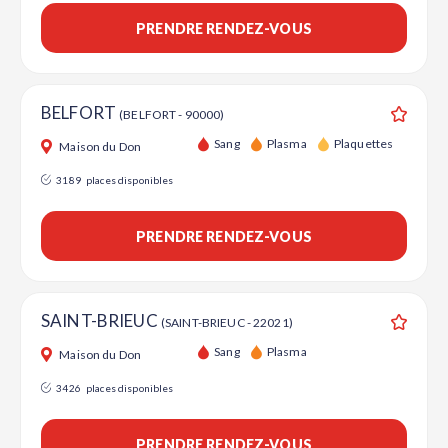
PRENDRE RENDEZ-VOUS
BELFORT
(BELFORT - 90000)
Ajouter
Sang
Plasma
Plaquettes
Maison du Don
3189
places disponibles
PRENDRE RENDEZ-VOUS
SAINT-BRIEUC
(SAINT-BRIEUC - 22021)
Ajouter
Sang
Plasma
Maison du Don
3426
places disponibles
PRENDRE RENDEZ-VOUS