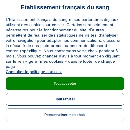
TROYES
Etablissement français du sang
(TROYES - 10003)
Ajouter
Sang
Plasma
Maison du Don
L'Etablissement français du sang et ses partenaires digitaux
utilisent des cookies sur ce site. Certains sont strictement
3557
places disponibles
nécessaires pour le fonctionnement du site, d'autres
permettent de réaliser des statistiques de visites, d'analyser
votre navigation pour adapter nos communications, d'assurer
PRENDRE RENDEZ-VOUS
la sécurité de nos plateformes ou encore de diffuser du
contenu spécifique. Nous conservons votre choix pendant 6
mois. Vous pouvez changer d’avis à tout moment en cliquant
sur le lien « gérer mes cookies » dans le footer de chaque
REIMS
page.
(REIMS - 51092)
Consulter la politique cookies.
Ajouter
Sang
Plasma
Plaquettes
Maison du Don
Tout accepter
5755
places disponibles
Tout refuser
PRENDRE RENDEZ-VOUS
Personnaliser mes choix
ME 
CHARLEVILLE MÉZIÈRES
(CHARLEVILLE MEZIERES -