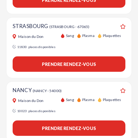
PRENDRE RENDEZ-VOUS
STRASBOURG
(STRASBOURG - 67065)
Ajouter
Sang
Plasma
Plaquettes
Maison du Don
11830
places disponibles
PRENDRE RENDEZ-VOUS
NANCY
(NANCY - 54000)
Ajouter
Sang
Plasma
Plaquettes
Maison du Don
10023
places disponibles
PRENDRE RENDEZ-VOUS