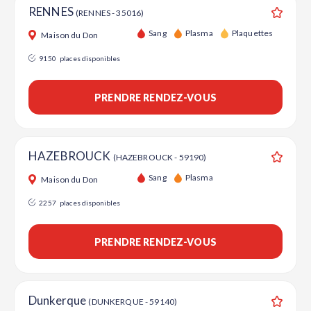
RENNES
(RENNES - 35016)
Ajouter
Sang
Plasma
Plaquettes
Maison du Don
9150
places disponibles
PRENDRE RENDEZ-VOUS
HAZEBROUCK
(HAZEBROUCK - 59190)
Ajouter
Sang
Plasma
Maison du Don
2257
places disponibles
PRENDRE RENDEZ-VOUS
Dunkerque
(DUNKERQUE - 59140)