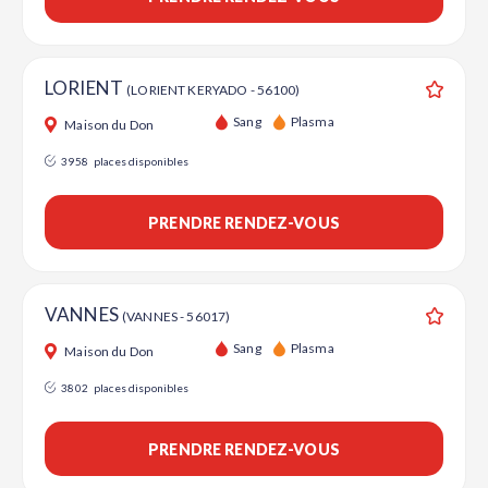
LORIENT
(LORIENT KERYADO - 56100)
Ajouter
Sang
Plasma
Maison du Don
3958
places disponibles
PRENDRE RENDEZ-VOUS
VANNES
(VANNES - 56017)
Ajouter
Sang
Plasma
Maison du Don
3802
places disponibles
PRENDRE RENDEZ-VOUS