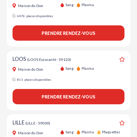
Ajouter
Sang
Plasma
Maison du Don
6476
places disponibles
PRENDRE RENDEZ-VOUS
LOOS
(LOOS Eurasanté - 59120)
Ajouter
Sang
Plasma
Maison du Don
811
places disponibles
PRENDRE RENDEZ-VOUS
LILLE
(LILLE - 59000)
Ajouter
Sang
Plasma
Plaquettes
Maison du Don