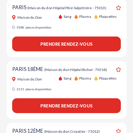
PARIS
(Maison du don Hôpital Pitié-Salpétrière - 75013)
Ajouter
Sang
Plasma
Plaquettes
Maison du Don
5588
places disponibles
PRENDRE RENDEZ-VOUS
PARIS 18ÈME
(Maison du don Hôpital Bichat - 75018)
Ajouter
Sang
Plasma
Plaquettes
Maison du Don
2131
places disponibles
PRENDRE RENDEZ-VOUS
PARIS 12ÈME
(Maison du don Crozatier - 75012)