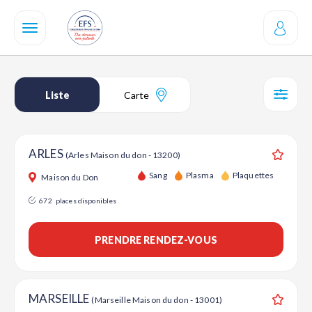
Aller
au
contenu
principal
Liste
Carte
SÉL
ARLES
(Arles Maison du don - 13200)
Ajouter
Sang
Plasma
Plaquettes
Maison du Don
672
places disponibles
PRENDRE RENDEZ-VOUS
MARSEILLE
(Marseille Maison du don - 13001)