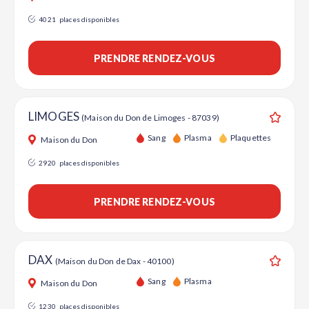
4021
places disponibles
PRENDRE RENDEZ-VOUS
LIMOGES
(Maison du Don de Limoges - 87039)
Ajouter
Sang
Plasma
Plaquettes
Maison du Don
2920
places disponibles
PRENDRE RENDEZ-VOUS
DAX
(Maison du Don de Dax - 40100)
Ajouter
Sang
Plasma
Maison du Don
1230
places disponibles