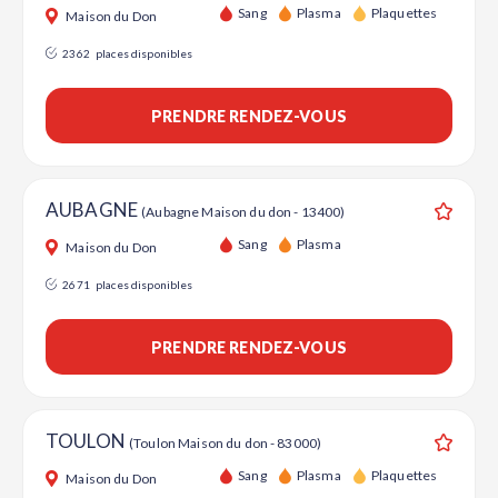
Ajouter
Sang
Plasma
Plaquettes
Maison du Don
2362
places disponibles
PRENDRE RENDEZ-VOUS
AUBAGNE
(Aubagne Maison du don - 13400)
Ajouter
Sang
Plasma
Maison du Don
2671
places disponibles
PRENDRE RENDEZ-VOUS
TOULON
(Toulon Maison du don - 83000)
Ajouter
Sang
Plasma
Plaquettes
Maison du Don