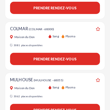
PRENDRE RENDEZ-VOUS
COLMAR
(COLMAR - 68000)
Ajouter
Sang
Plasma
Maison du Don
3081
places disponibles
PRENDRE RENDEZ-VOUS
MULHOUSE
(MULHOUSE - 68055)
Ajouter
Sang
Plasma
Maison du Don
3062
places disponibles