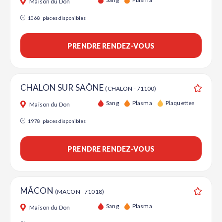
Maison du Don
1068
places disponibles
PRENDRE RENDEZ-VOUS
CHALON SUR SAÔNE
(CHALON - 71100)
Ajouter
Sang
Plasma
Plaquettes
Maison du Don
1978
places disponibles
PRENDRE RENDEZ-VOUS
MÂCON
(MACON - 71018)
Ajouter
Sang
Plasma
Maison du Don