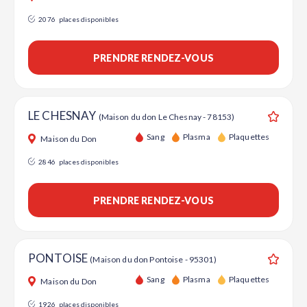
2076
places disponibles
PRENDRE RENDEZ-VOUS
LE CHESNAY
(Maison du don Le Chesnay - 78153)
Ajouter
Sang
Plasma
Plaquettes
Maison du Don
2846
places disponibles
PRENDRE RENDEZ-VOUS
PONTOISE
(Maison du don Pontoise - 95301)
Ajouter
Sang
Plasma
Plaquettes
Maison du Don
1926
places disponibles