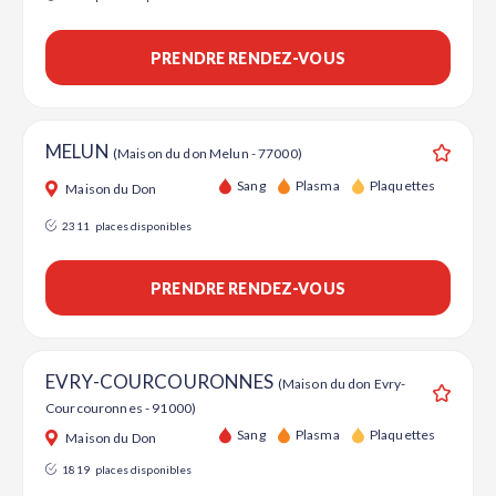
PRENDRE RENDEZ-VOUS
MELUN
(Maison du don Melun - 77000)
Ajouter
Sang
Plasma
Plaquettes
Maison du Don
2311
places disponibles
PRENDRE RENDEZ-VOUS
EVRY-COURCOURONNES
(Maison du don Evry-
Courcouronnes - 91000)
Ajouter
Sang
Plasma
Plaquettes
Maison du Don
1819
places disponibles