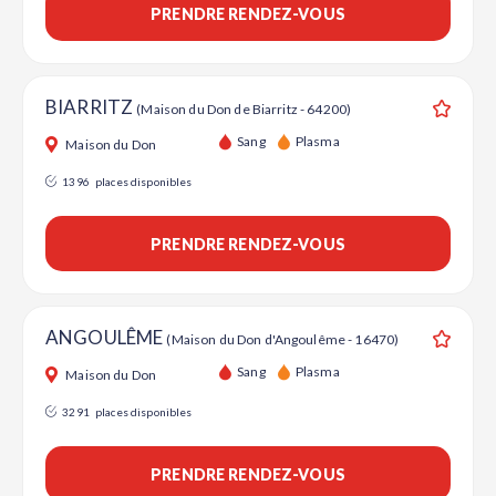
PRENDRE RENDEZ-VOUS
BIARRITZ
(Maison du Don de Biarritz - 64200)
Ajouter
Sang
Plasma
Maison du Don
1396
places disponibles
PRENDRE RENDEZ-VOUS
ANGOULÊME
(Maison du Don d'Angoulême - 16470)
Ajouter
Sang
Plasma
Maison du Don
3291
places disponibles
PRENDRE RENDEZ-VOUS