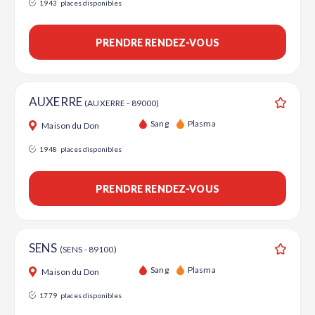
1943
places disponibles
PRENDRE RENDEZ-VOUS
AUXERRE
(AUXERRE - 89000)
Ajouter
Sang
Plasma
Maison du Don
1948
places disponibles
PRENDRE RENDEZ-VOUS
SENS
(SENS - 89100)
Ajouter
Sang
Plasma
Maison du Don
1779
places disponibles