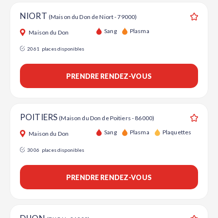
NIORT
(Maison du Don de Niort - 79000)
Ajouter
Sang
Plasma
Maison du Don
2061
places disponibles
PRENDRE RENDEZ-VOUS
POITIERS
(Maison du Don de Poitiers - 86000)
Ajouter
Sang
Plasma
Plaquettes
Maison du Don
3006
places disponibles
PRENDRE RENDEZ-VOUS