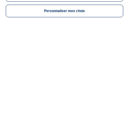
JE PRENDS RENDEZ-VOUS
Personnaliser mes choix
BIENVENUE DANS NOS MAISONS DU
DON !