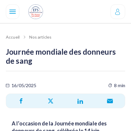
Aller
au
contenu
principal
Accueil
Nos articles
Journée mondiale des donneurs
de sang
16/05/2025
8 min
A l’occasion de la Journée mondiale des
donneurs de sang, célébrée le 14 juin,