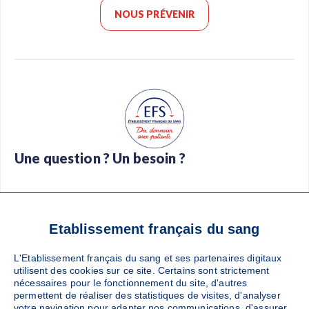
NOUS PRÉVENIR
Une question ? Un besoin ?
Foire aux questions
Glossaire
Contact
Téléchargez l’app Don de sang
Etablissement français du sang
L'Etablissement français du sang et ses partenaires digitaux
utilisent des cookies sur ce site. Certains sont strictement
nécessaires pour le fonctionnement du site, d'autres
Suivez-nous :
permettent de réaliser des statistiques de visites, d'analyser
votre navigation pour adapter nos communications, d'assurer