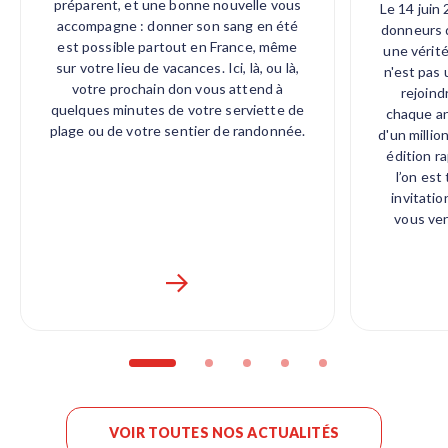
préparent, et une bonne nouvelle vous
Le 14 juin
accompagne : donner son sang en été
donneurs d
est possible partout en France, même
une vérité
sur votre lieu de vacances. Ici, là, ou là,
n'est pas 
votre prochain don vous attend à
rejoind
quelques minutes de votre serviette de
chaque an
plage ou de votre sentier de randonnée.
d'un millio
édition r
l’on est
invitatio
vous ve
VOIR TOUTES NOS ACTUALITÉS