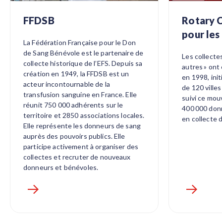
FFDSB
Rotary 
pour les
La Fédération Française pour le Don
de Sang Bénévole est le partenaire de
Les collecte
collecte historique de l’EFS. Depuis sa
autres » ont
création en 1949, la FFDSB est un
en 1998, ini
acteur incontournable de la
de 120 ville
transfusion sanguine en France. Elle
suivi ce mou
réunit 750 000 adhérents sur le
400 000 donn
territoire et 2850 associations locales.
en collecte 
Elle représente les donneurs de sang
auprès des pouvoirs publics. Elle
participe activement à organiser des
collectes et recruter de nouveaux
donneurs et bénévoles.