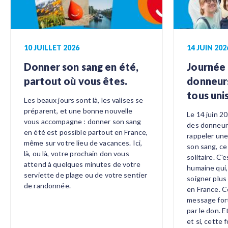
10 JUILLET 2026
14 JUIN 202
Donner son sang en été,
Journée
partout où vous êtes.
donneurs
tous uni
Les beaux jours sont là, les valises se
préparent, et une bonne nouvelle
Le 14 juin 2
vous accompagne : donner son sang
des donneurs
en été est possible partout en France,
rappeler une
même sur votre lieu de vacances. Ici,
son sang, ce
là, ou là, votre prochain don vous
solitaire. C'
attend à quelques minutes de votre
humaine qui
serviette de plage ou de votre sentier
soigner plus 
de randonnée.
en France. C
message fort
par le don. E
et si, cette 