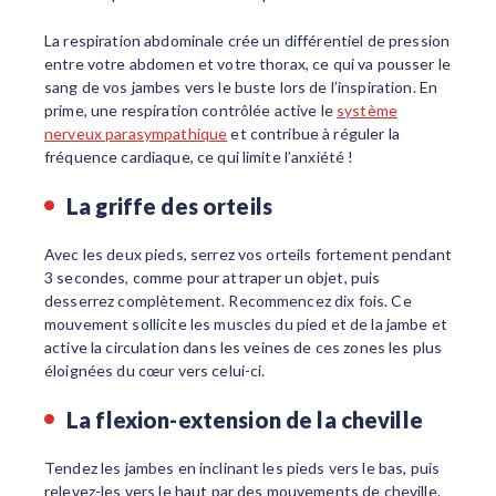
La respiration abdominale crée un différentiel de pression
entre votre abdomen et votre thorax, ce qui va pousser le
sang de vos jambes vers le buste lors de l’inspiration. En
prime, une respiration contrôlée active le
système
nerveux parasympathique
et contribue à réguler la
fréquence cardiaque, ce qui limite l’anxiété !
La griffe des orteils
Avec les deux pieds, serrez vos orteils fortement pendant
3 secondes, comme pour attraper un objet, puis
desserrez complètement. Recommencez dix fois. Ce
mouvement sollicite les muscles du pied et de la jambe et
active la circulation dans les veines de ces zones les plus
éloignées du cœur vers celui-ci.
La flexion-extension de la cheville
Tendez les jambes en inclinant les pieds vers le bas, puis
relevez-les vers le haut par des mouvements de cheville.