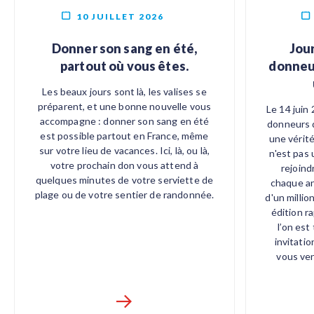
10 JUILLET 2026
Donner son sang en été,
Jou
partout où vous êtes.
donneur
Les beaux jours sont là, les valises se
préparent, et une bonne nouvelle vous
Le 14 juin
accompagne : donner son sang en été
donneurs d
est possible partout en France, même
une vérité
sur votre lieu de vacances. Ici, là, ou là,
n'est pas 
votre prochain don vous attend à
rejoind
quelques minutes de votre serviette de
chaque an
plage ou de votre sentier de randonnée.
d'un millio
édition r
l’on est
invitatio
vous ve