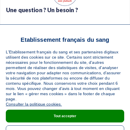
Une question ? Un besoin ?
Foire aux questions
Glossaire
Contact
Téléchargez l’app Don de sang
Etablissement français du sang
L'Etablissement français du sang et ses partenaires digitaux
utilisent des cookies sur ce site. Certains sont strictement
nécessaires pour le fonctionnement du site, d'autres
Suivez-nous :
permettent de réaliser des statistiques de visites, d'analyser
votre navigation pour adapter nos communications, d'assurer
la sécurité de nos plateformes ou encore de diffuser du
contenu spécifique. Nous conservons votre choix pendant 6
mois. Vous pouvez changer d’avis à tout moment en cliquant
sur le lien « gérer mes cookies » dans le footer de chaque
page.
Consulter la politique cookies.
Pied
Protection des données
Plan du site
Tout accepter
de
Mentions légales
Téléchargement