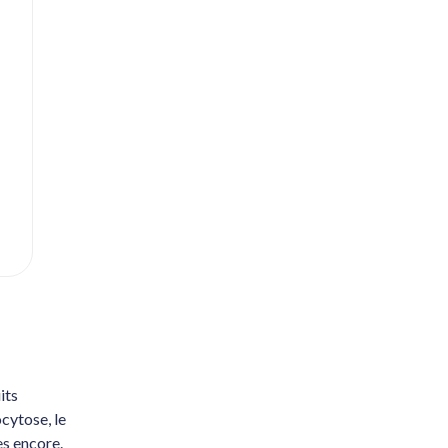
its
ocytose, le
es encore.