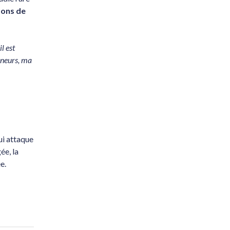
dons de
l est
nneurs, ma
ui attaque
ée, la
e.