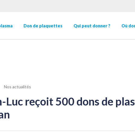
plasma
Don de plaquettes
Qui peut donner ?
Où don
Nos actualités
n-Luc reçoit 500 dons de pla
an