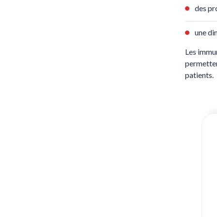
des pr
une di
Les immun
permetten
patients.