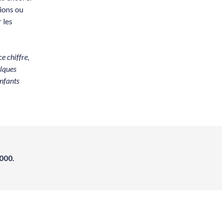
ions ou
 les
e chiffre,
elques
enfants
000.