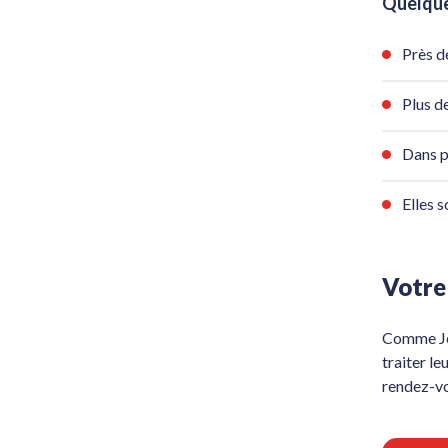
Quelque
Près d
Plus d
Dans p
Elles 
Votre 
Comme Jea
traiter le
rendez-vo