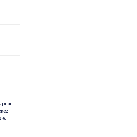
s pour
renez
ble.