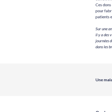
Ces dons 
pour fabr
patients e
Sur une an
il y a des
journées d
dans les b
Une mala