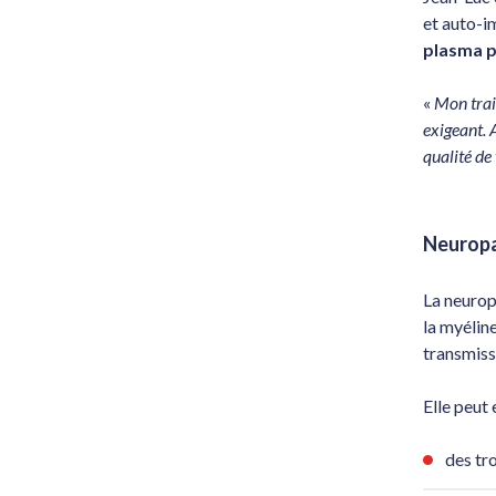
et auto-i
plasma p
«
Mon trai
exigeant. 
qualité de 
Neuropa
La neurop
la myélin
transmiss
Elle peut 
des tr