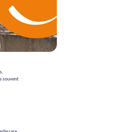
s,
es souvent
adie rare