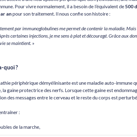
mmune. Pour vivre normalement, il a besoin de l’équivalent de
500 
ar an
pour son traitement. Il nous confie son histoire :
tement par immunoglobulines me permet de contenir la maladie. Mais i
Après certaines injections, je me sens à plat et découragé. Grâce aux do
vie se maintient.
»
-quoi ?
athie périphérique démyélinisante est une maladie auto-immune q
e, la gaine protectrice des nerfs. Lorsque cette gaine est endommag
ion des messages entre le cerveau et le reste du corps est perturbé
entraîner :
oubles de la marche,