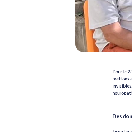
Pour le 28
mettons e
invisible
neuropath
Des don
Jean-Luc 