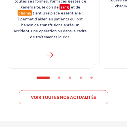
toutes ses formes. Parmi ces gestes de
chaque
générosité,
le don de
sang
et de
plasma
tient une place essentielle
:
il permet d’aider les patients qui ont
besoin de transfusions après un
accident, une opération ou dans le cadre
de traitements lourds.
VOIR TOUTES NOS ACTUALITÉS