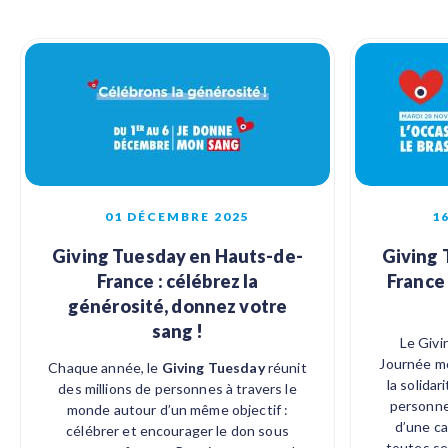
01 DÉCEMBRE 2025
1
Giving Tuesday en Hauts-de-
Giving 
France : célébrez la
France 
générosité, donnez votre
sang !
Le Givi
Journée mo
Chaque année, le
Giving Tuesday
réunit
la solidar
des millions de personnes à travers le
personne
monde autour d’un même objectif :
d’une c
célébrer et encourager le don sous
toutes ses