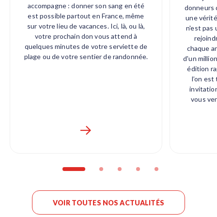
accompagne : donner son sang en été
donneurs d
est possible partout en France, même
une vérité
sur votre lieu de vacances. Ici, là, ou là,
n'est pas 
votre prochain don vous attend à
rejoind
quelques minutes de votre serviette de
chaque an
plage ou de votre sentier de randonnée.
d'un millio
édition r
l’on est
invitatio
vous ve
VOIR TOUTES NOS ACTUALITÉS