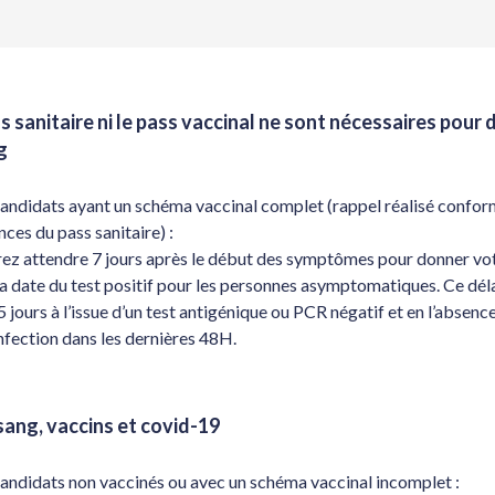
ss sanitaire ni le pass vaccinal ne sont nécessaires pour
g
candidats ayant un schéma vaccinal complet (rappel réalisé conf
nces du pass sanitaire) :
ez attendre 7 jours après le début des symptômes pour donner vot
la date du test positif pour les personnes asymptomatiques. Ce déla
5 jours à l’issue d’un test antigénique ou PCR négatif et en l’absenc
infection dans les dernières 48H.
sang, vaccins et covid-19
candidats non vaccinés ou avec un schéma vaccinal incomplet :