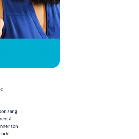
se
 son sang
ment à
onner son
andé.