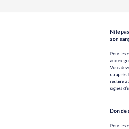
Ni le pa
son san
Pour les 
aux exige
Vous devr
ou après 
réduire à 
signes d’
Don de 
Pour les 