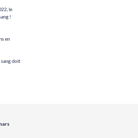
22, le
sang !
ns en
e sang doit
mars