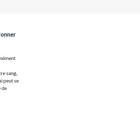
 donner
ormément
re sang,
i peut se
e de