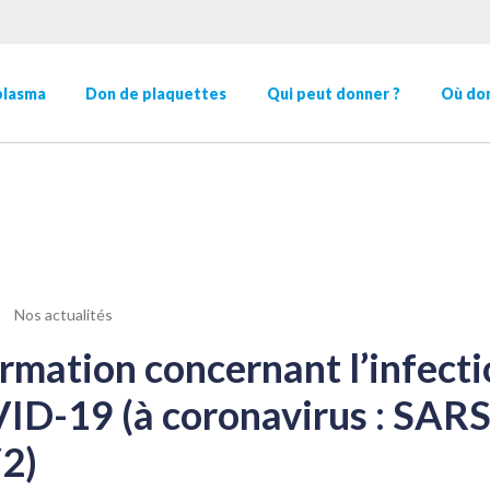
plasma
Don de plaquettes
Qui peut donner ?
Où don
Nos actualités
rmation concernant l’infect
ID-19 (à coronavirus : SARS
2)