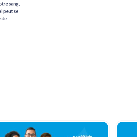
otre sang,
i peut se
e de