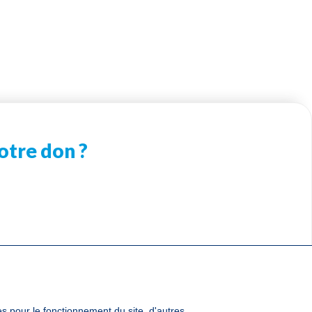
otre don ?
Suivez-nous :
es pour le fonctionnement du site, d'autres