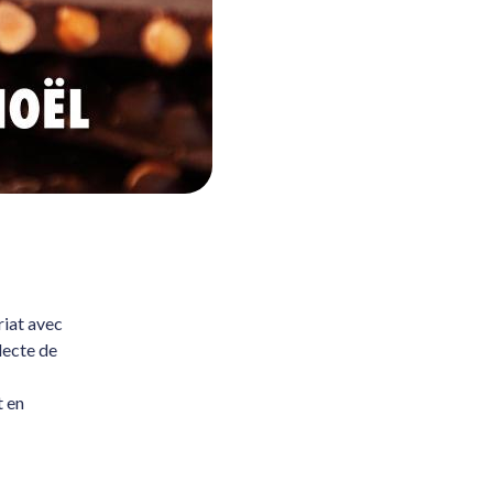
riat avec
lecte de
t en