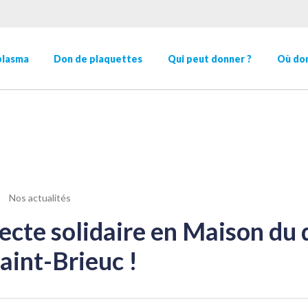
plasma
Don de plaquettes
Qui peut donner ?
Où don
Nos actualités
ecte solidaire en Maison du
aint-Brieuc !