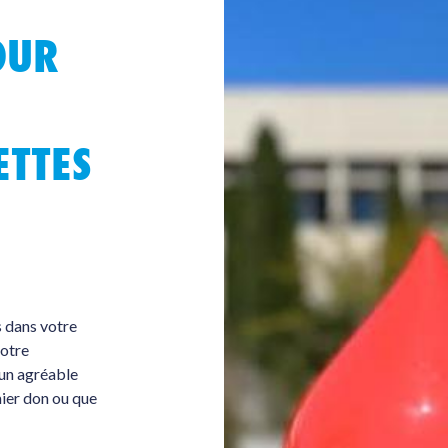
OUR
ETTES
s dans votre
votre
 un agréable
ier don ou que