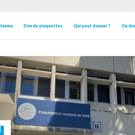
plasma
Don de plaquettes
Qui peut donner ?
Où don
N