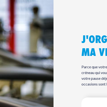
J'OR
MA V
Parce que votre 
créneau qui vous
votre pause déje
occasions sont 