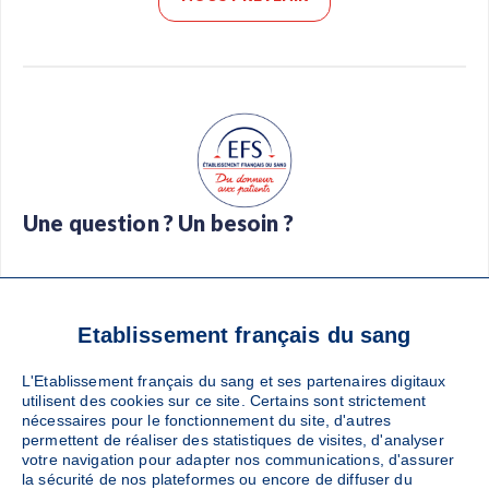
Une question ? Un besoin ?
Foire aux questions
Glossaire
Contact
Téléchargez l’app Don de sang
Etablissement français du sang
L'Etablissement français du sang et ses partenaires digitaux
utilisent des cookies sur ce site. Certains sont strictement
nécessaires pour le fonctionnement du site, d'autres
Suivez-nous :
permettent de réaliser des statistiques de visites, d'analyser
votre navigation pour adapter nos communications, d'assurer
la sécurité de nos plateformes ou encore de diffuser du