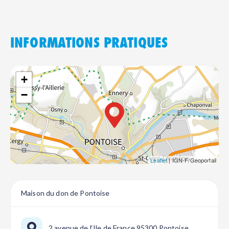
INFORMATIONS PRATIQUES
+
−
Leaflet
| IGN-F/Geoportail
Maison du don de Pontoise
2 avenue de l‘Ile de France 95300 Pontoise