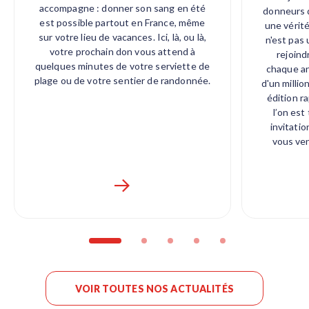
accompagne : donner son sang en été
donneurs d
est possible partout en France, même
une vérité
sur votre lieu de vacances. Ici, là, ou là,
n'est pas 
votre prochain don vous attend à
rejoind
quelques minutes de votre serviette de
chaque an
plage ou de votre sentier de randonnée.
d'un millio
édition r
l’on est
invitatio
vous ve
VOIR TOUTES NOS ACTUALITÉS