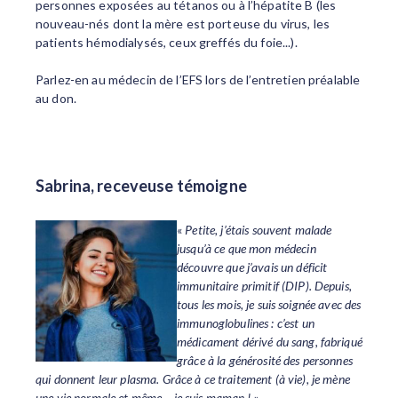
personnes exposées au tétanos ou à l’hépatite B (les
nouveau-nés dont la mère est porteuse du virus, les
patients hémodialysés, ceux greffés du foie...).
Parlez-en au médecin de l’EFS lors de l’entretien préalable
au don.
Sabrina, receveuse témoigne
«
Petite, j’étais souvent malade
jusqu’à ce que mon médecin
découvre que j’avais un déficit
immunitaire primitif (DIP). Depuis,
tous les mois, je suis soignée avec des
immunoglobulines : c’est un
médicament dérivé du sang, fabriqué
grâce à la générosité des personnes
qui donnent leur plasma. Grâce à ce traitement (à vie), je mène
une vie normale et même… je suis maman !
».