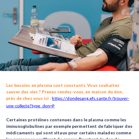
Body
Les besoins en plasma sont constants. Vous souhaitez
sauver des vies ? Prenez rendez-vous, en maison du don,
près de chez vous ici :
https://dondesang.efs.sante.fr/trouver-
une-collecte?type_don=P
Certaines protéines contenues dans le plasma comme les
immunoglobulines par exemple permettent de fabriquer des
médicaments qui sont vitaux pour certains malades comme