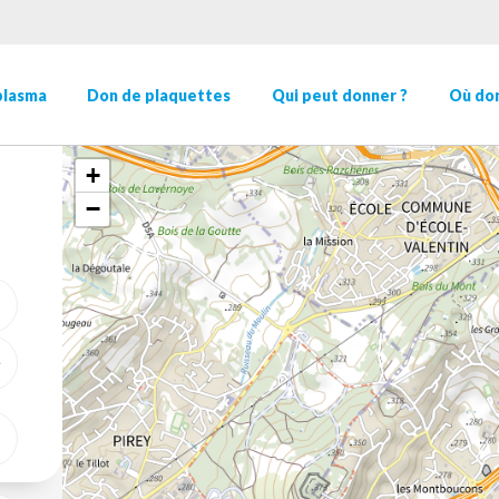
plasma
Don de plaquettes
Qui peut donner ?
Où don
+
−
ME GÉOLOCALISER