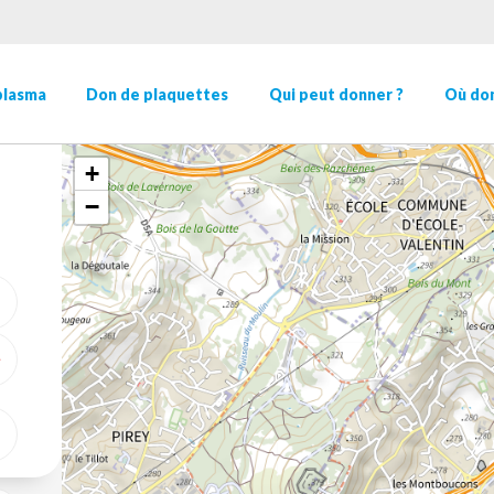
plasma
Don de plaquettes
Qui peut donner ?
Où don
+
−
ME GÉOLOCALISER