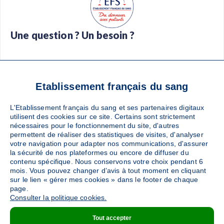
Une question ? Un besoin ?
Foire aux questions
Glossaire
Contact
Téléchargez l’app Don de sang
Etablissement français du sang
L'Etablissement français du sang et ses partenaires digitaux
utilisent des cookies sur ce site. Certains sont strictement
nécessaires pour le fonctionnement du site, d'autres
Suivez-nous :
permettent de réaliser des statistiques de visites, d'analyser
votre navigation pour adapter nos communications, d'assurer
la sécurité de nos plateformes ou encore de diffuser du
contenu spécifique. Nous conservons votre choix pendant 6
mois. Vous pouvez changer d’avis à tout moment en cliquant
sur le lien « gérer mes cookies » dans le footer de chaque
page.
Consulter la politique cookies.
Pied
Protection des données
Plan du site
Tout accepter