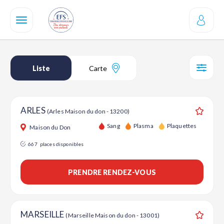
Aller
au
contenu
principal
Liste
Carte
SÉL
ARLES
(Arles Maison du don - 13200)
Ajouter
Sang
Plasma
Plaquettes
Maison du Don
667
places disponibles
PRENDRE RENDEZ-VOUS
MARSEILLE
(Marseille Maison du don - 13001)