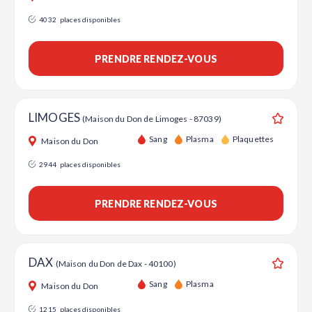
4032
places disponibles
PRENDRE RENDEZ-VOUS
LIMOGES
(Maison du Don de Limoges - 87039)
Ajouter
Sang
Plasma
Plaquettes
Maison du Don
2944
places disponibles
PRENDRE RENDEZ-VOUS
DAX
(Maison du Don de Dax - 40100)
Ajouter
Sang
Plasma
Maison du Don
1215
places disponibles