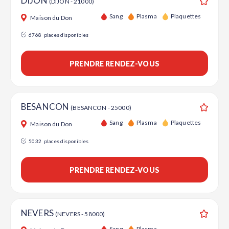
DIJON
(DIJON - 21000)
Ajouter
Sang
Plasma
Plaquettes
Maison du Don
6768
places disponibles
PRENDRE RENDEZ-VOUS
BESANCON
(BESANCON - 25000)
Ajouter
Sang
Plasma
Plaquettes
Maison du Don
5032
places disponibles
PRENDRE RENDEZ-VOUS
NEVERS
(NEVERS - 58000)
Ajouter
Sang
Plasma