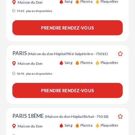
Sang
Plasma
Plaquettes
Maison du Don
5163
places disponibles
PRENDRE RENDEZ-VOUS
PARIS
(Maison du don Hôpital Pitié-Salpétrière - 75013)
Ajouter
Sang
Plasma
Plaquettes
Maison du Don
5641
places disponibles
PRENDRE RENDEZ-VOUS
PARIS 18ÈME
(Maison du don Hôpital Bichat - 75018)
Ajouter
Sang
Plasma
Plaquettes
Maison du Don