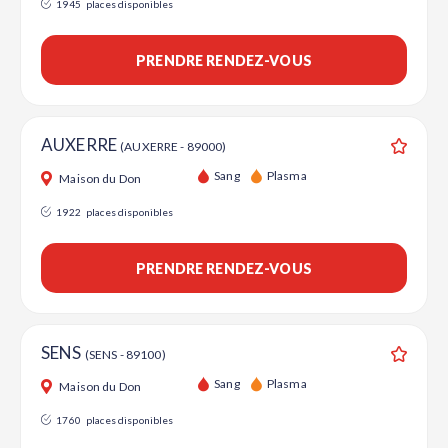
1945
places disponibles
PRENDRE RENDEZ-VOUS
AUXERRE
(AUXERRE - 89000)
Ajouter
Sang
Plasma
Maison du Don
1922
places disponibles
PRENDRE RENDEZ-VOUS
SENS
(SENS - 89100)
Ajouter
Sang
Plasma
Maison du Don
1760
places disponibles