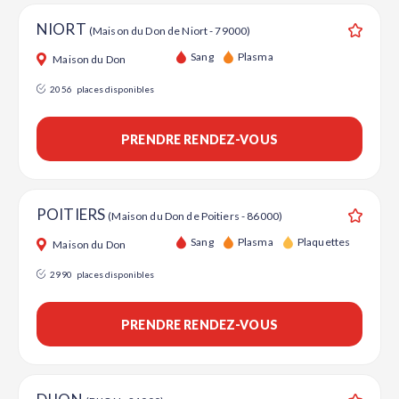
NIORT
(Maison du Don de Niort - 79000)
Ajouter
Sang
Plasma
Maison du Don
2056
places disponibles
PRENDRE RENDEZ-VOUS
POITIERS
(Maison du Don de Poitiers - 86000)
Ajouter
Sang
Plasma
Plaquettes
Maison du Don
2990
places disponibles
PRENDRE RENDEZ-VOUS