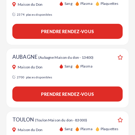
Ajouter
Sang
Plasma
Plaquettes
Maison du Don
2374
places disponibles
PRENDRE RENDEZ-VOUS
AUBAGNE
(Aubagne Maison du don - 13400)
Ajouter
Sang
Plasma
Maison du Don
2700
places disponibles
PRENDRE RENDEZ-VOUS
TOULON
(Toulon Maison du don - 83000)
Ajouter
Sang
Plasma
Plaquettes
Maison du Don