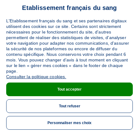
Etablissement français du sang
1105
places disponibles
L'Etablissement français du sang et ses partenaires digitaux
utilisent des cookies sur ce site. Certains sont strictement
PRENDRE RENDEZ-VOUS
nécessaires pour le fonctionnement du site, d'autres
permettent de réaliser des statistiques de visites, d'analyser
votre navigation pour adapter nos communications, d'assurer
la sécurité de nos plateformes ou encore de diffuser du
TROYES
contenu spécifique. Nous conservons votre choix pendant 6
(TROYES - 10003)
Ajouter
mois. Vous pouvez changer d’avis à tout moment en cliquant
Sang
Plasma
Maison du Don
sur le lien « gérer mes cookies » dans le footer de chaque
page.
3591
places disponibles
Consulter la politique cookies.
Tout accepter
PRENDRE RENDEZ-VOUS
Tout refuser
REIMS
(REIMS - 51092)
Personnaliser mes choix
Ajouter
Sang
Plasma
Plaquettes
Maison du Don
ME 
Ville ou code postal inconnu