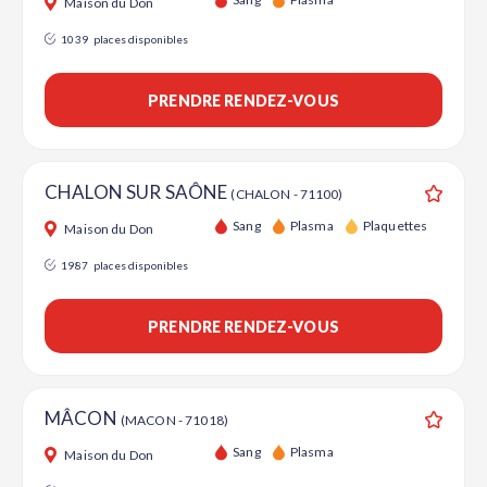
Maison du Don
1039
places disponibles
PRENDRE RENDEZ-VOUS
CHALON SUR SAÔNE
(CHALON - 71100)
Ajouter
Sang
Plasma
Plaquettes
Maison du Don
1987
places disponibles
PRENDRE RENDEZ-VOUS
MÂCON
(MACON - 71018)
Ajouter
Sang
Plasma
Maison du Don