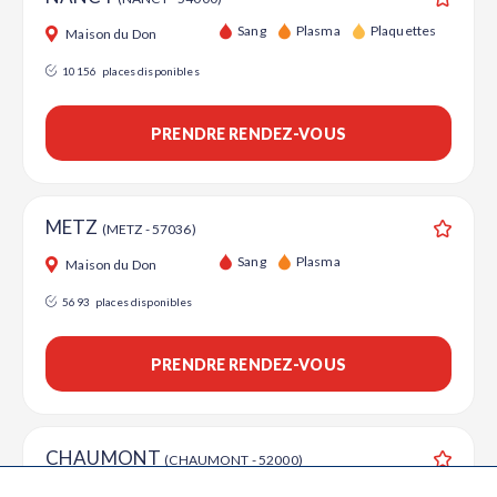
Ajouter
Sang
Plasma
Plaquettes
Maison du Don
10156
places disponibles
PRENDRE RENDEZ-VOUS
METZ
(METZ - 57036)
Ajouter
Sang
Plasma
Maison du Don
5693
places disponibles
PRENDRE RENDEZ-VOUS
CHAUMONT
(CHAUMONT - 52000)
Ajouter
Sang
Maison du Don