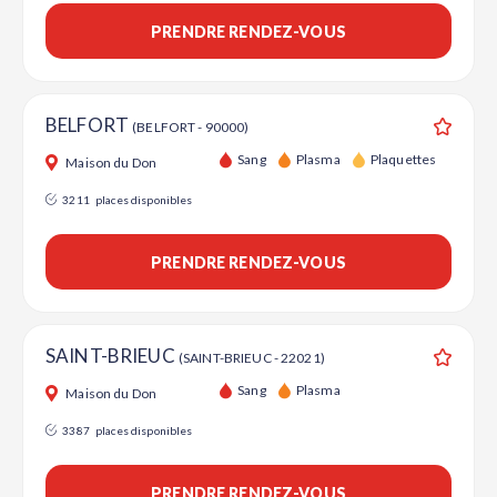
PRENDRE RENDEZ-VOUS
BELFORT
(BELFORT - 90000)
Ajouter
Sang
Plasma
Plaquettes
Maison du Don
3211
places disponibles
PRENDRE RENDEZ-VOUS
SAINT-BRIEUC
(SAINT-BRIEUC - 22021)
Ajouter
Sang
Plasma
Maison du Don
3387
places disponibles
PRENDRE RENDEZ-VOUS