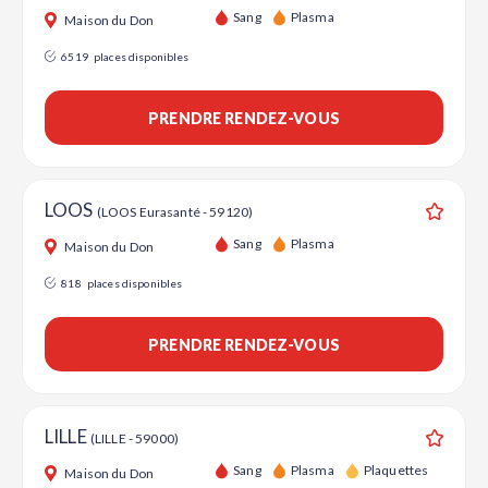
Ajouter
Sang
Plasma
Maison du Don
6519
places disponibles
PRENDRE RENDEZ-VOUS
LOOS
(LOOS Eurasanté - 59120)
Ajouter
Sang
Plasma
Maison du Don
818
places disponibles
PRENDRE RENDEZ-VOUS
LILLE
(LILLE - 59000)
Ajouter
Sang
Plasma
Plaquettes
Maison du Don