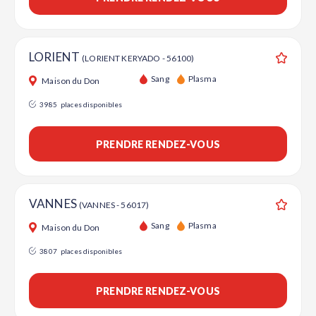
LORIENT
(LORIENT KERYADO - 56100)
Ajouter
Sang
Plasma
Maison du Don
3985
places disponibles
PRENDRE RENDEZ-VOUS
VANNES
(VANNES - 56017)
Ajouter
Sang
Plasma
Maison du Don
3807
places disponibles
PRENDRE RENDEZ-VOUS