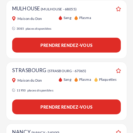
MULHOUSE
(MULHOUSE - 68055)
Ajouter
Sang
Plasma
Maison du Don
3085
places disponibles
PRENDRE RENDEZ-VOUS
STRASBOURG
(STRASBOURG - 67065)
Ajouter
Sang
Plasma
Plaquettes
Maison du Don
11950
places disponibles
PRENDRE RENDEZ-VOUS
NANCY
(NANCY - 54000)