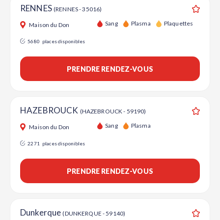
RENNES
(RENNES - 35016)
Ajouter
Sang
Plasma
Plaquettes
Maison du Don
5680
places disponibles
PRENDRE RENDEZ-VOUS
HAZEBROUCK
(HAZEBROUCK - 59190)
Ajouter
Sang
Plasma
Maison du Don
2271
places disponibles
PRENDRE RENDEZ-VOUS
Dunkerque
(DUNKERQUE - 59140)