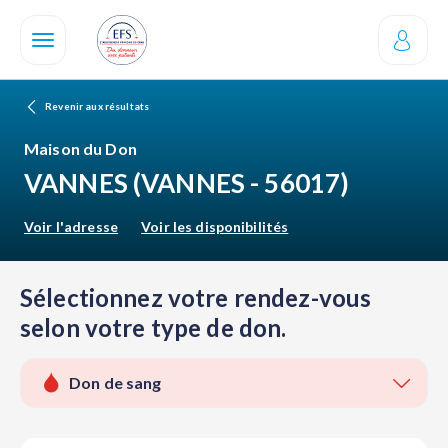
Aller
au
contenu
principal
Revenir aux résultats
Maison du Don
VANNES
(VANNES - 56017)
Voir l'adresse
Voir les disponibilités
Sélectionnez votre rendez-vous
selon votre type de don.
Don de sang