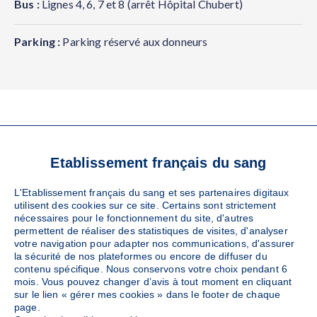
Bus :
Lignes 4, 6, 7 et 8 (arrêt Hôpital Chubert)
Parking :
Parking réservé aux donneurs
VOS RÉFÉRENTS
Etablissement français du sang
LOCAUX
L'Etablissement français du sang et ses partenaires digitaux
utilisent des cookies sur ce site. Certains sont strictement
nécessaires pour le fonctionnement du site, d'autres
permettent de réaliser des statistiques de visites, d'analyser
MAISON DU DON DE VANNES
votre navigation pour adapter nos communications, d'assurer
Référent EFS
la sécurité de nos plateformes ou encore de diffuser du
contenu spécifique. Nous conservons votre choix pendant 6
mois. Vous pouvez changer d’avis à tout moment en cliquant
sur le lien « gérer mes cookies » dans le footer de chaque
02 97 67 53 00
page.