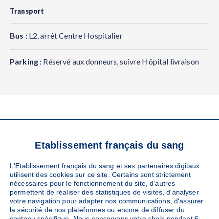
Transport
Bus :
L2, arrêt Centre Hospitalier
Parking :
Réservé aux donneurs, suivre Hôpital livraison
VOS RÉFÉRENTS
Etablissement français du sang
LOCAUX
L'Etablissement français du sang et ses partenaires digitaux
utilisent des cookies sur ce site. Certains sont strictement
nécessaires pour le fonctionnement du site, d'autres
permettent de réaliser des statistiques de visites, d'analyser
CHALON ACCUEIL DONNEURS
votre navigation pour adapter nos communications, d'assurer
Référent EFS
la sécurité de nos plateformes ou encore de diffuser du
contenu spécifique. Nous conservons votre choix pendant 6