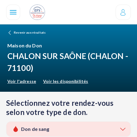
Aller
au
contenu
principal
Revenir aux résultats
Maison du Don
CHALON SUR SAÔNE
(CHALON -
71100)
Voir l'adresse
Voir les disponibilités
Sélectionnez votre rendez-vous
selon votre type de don.
Don de sang