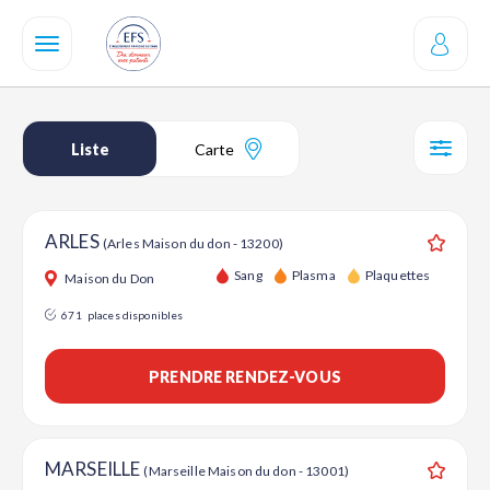
Aller
au
contenu
principal
Liste
Carte
SÉL
ARLES
(Arles Maison du don - 13200)
Ajouter
Sang
Plasma
Plaquettes
Maison du Don
671
places disponibles
PRENDRE RENDEZ-VOUS
MARSEILLE
(Marseille Maison du don - 13001)