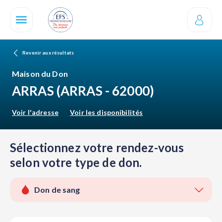
Aller
au
contenu
principal
Revenir aux résultats
Maison du Don
ARRAS
(ARRAS - 62000)
Voir l'adresse
Voir les disponibilités
Sélectionnez votre rendez-vous
selon votre type de don.
Don de sang