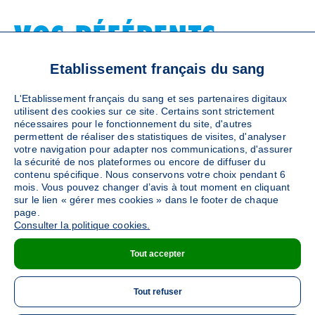
VOS RÉFÉRENTS
LOCAUX
Etablissement français du sang
L'Etablissement français du sang et ses partenaires digitaux
utilisent des cookies sur ce site. Certains sont strictement
nécessaires pour le fonctionnement du site, d'autres
. SERVICE RELATION DONNEURS : 0
permettent de réaliser des statistiques de visites, d'analyser
800 972 100
votre navigation pour adapter nos communications, d'assurer
Référent EFS
la sécurité de nos plateformes ou encore de diffuser du
contenu spécifique. Nous conservons votre choix pendant 6
mois. Vous pouvez changer d’avis à tout moment en cliquant
Appelez-nous du lundi au vendredi de 9h à 19h. A
sur le lien « gérer mes cookies » dans le footer de chaque
ppel gratuit.
page.
Consulter la politique cookies.
Dondusangpm@efs.sante.fr
Tout accepter
Tout refuser