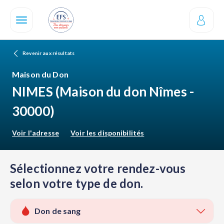
Aller
au
contenu
principal
Revenir aux résultats
Maison du Don
NIMES
(Maison du don Nîmes -
30000)
Voir l'adresse
Voir les disponibilités
Sélectionnez votre rendez-vous
selon votre type de don.
Don de sang