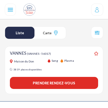
Aller
au
contenu
principal
Liste
Carte
SÉL
VANNES
(VANNES - 56017)
Ajouter
Sang
Plasma
Maison du Don
3819
places disponibles
PRENDRE RENDEZ-VOUS