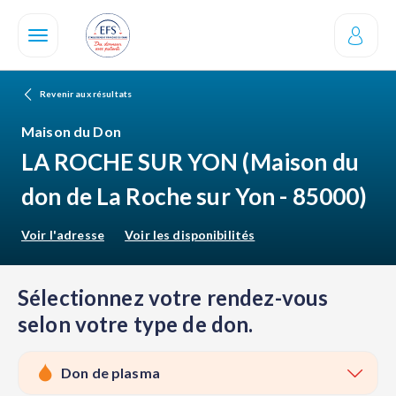
Aller
au
contenu
principal
Revenir aux résultats
Maison du Don
LA ROCHE SUR YON
(Maison du
don de La Roche sur Yon - 85000)
Voir l'adresse
Voir les disponibilités
Sélectionnez votre rendez-vous
selon votre type de don.
Don de plasma