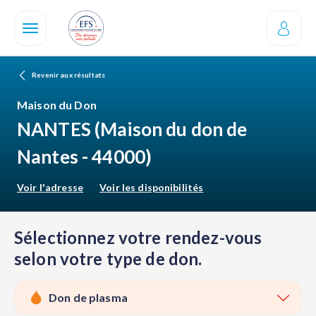
Aller
au
contenu
principal
Revenir aux résultats
Maison du Don
NANTES
(Maison du don de
Nantes - 44000)
Voir l'adresse
Voir les disponibilités
Sélectionnez votre rendez-vous
selon votre type de don.
Don de plasma