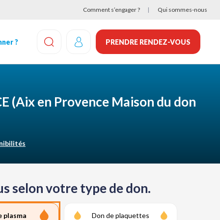
Comment s’engager ?
Qui sommes-nous
ner ?
PRENDRE RENDEZ-VOUS
EFFECTUEZ UNE RECHERCHE
CE
(Aix en Provence Maison du don
nibilités
s selon votre type de don.
e plasma
Don de plaquettes