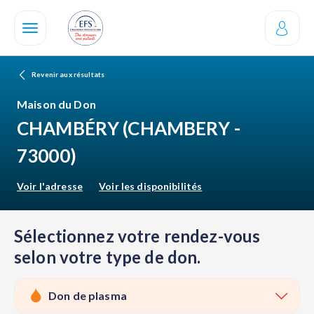
Aller
au
contenu
principal
Revenir aux résultats
Maison du Don
CHAMBÉRY
(CHAMBERY -
73000)
Voir l'adresse
Voir les disponibilités
Sélectionnez votre rendez-vous
selon votre type de don.
Don de plasma