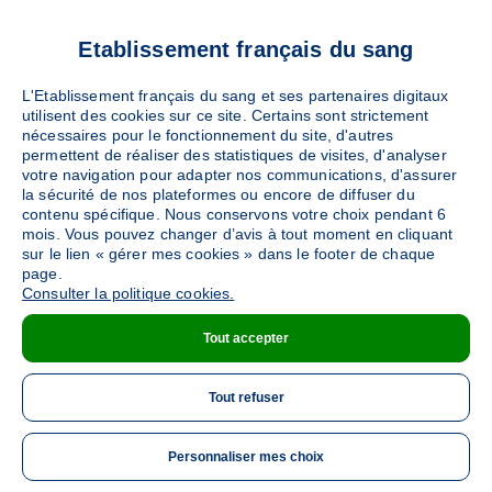
VOS RÉFÉRENTS
Etablissement français du sang
LOCAUX
L'Etablissement français du sang et ses partenaires digitaux
utilisent des cookies sur ce site. Certains sont strictement
nécessaires pour le fonctionnement du site, d'autres
permettent de réaliser des statistiques de visites, d'analyser
RELATION DONNEURS SERVICE
votre navigation pour adapter nos communications, d'assurer
Référent EFS
la sécurité de nos plateformes ou encore de diffuser du
contenu spécifique. Nous conservons votre choix pendant 6
mois. Vous pouvez changer d’avis à tout moment en cliquant
04 78 65 63 63 (lundi au jeudi 8h-19h, vendredi 8
sur le lien « gérer mes cookies » dans le footer de chaque
h-18h, samedi 8h30-12h30)
page.
Consulter la politique cookies.
Aura.Contacts-Donneurs@efs.sante.fr
Tout accepter
Tout refuser
Personnaliser mes choix