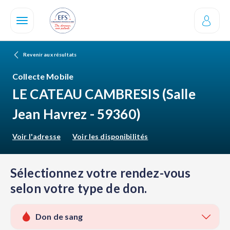
Aller
au
contenu
principal
Revenir aux résultats
Collecte Mobile
LE CATEAU CAMBRESIS
(Salle
Jean Havrez - 59360)
Voir l'adresse
Voir les disponibilités
Sélectionnez votre rendez-vous
selon votre type de don.
Don de sang