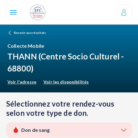
Aller
au
contenu
principal
Revenir aux résultats
Collecte Mobile
THANN
(Centre Socio Culturel -
68800)
Voir l'adresse
Voir les disponibilités
Sélectionnez votre rendez-vous
selon votre type de don.
Don de sang