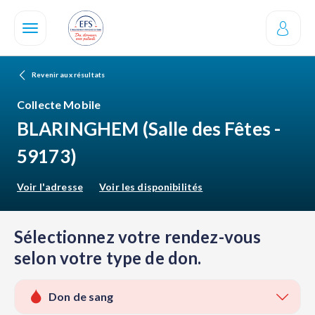
Aller
au
contenu
principal
Revenir aux résultats
Collecte Mobile
BLARINGHEM
(Salle des Fêtes -
59173)
Voir l'adresse
Voir les disponibilités
Sélectionnez votre rendez-vous
selon votre type de don.
Don de sang