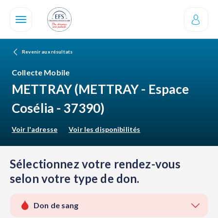
Aller
au
contenu
principal
Revenir aux résultats
Collecte Mobile
METTRAY
(METTRAY - Espace
Cosélia - 37390)
Voir l'adresse
Voir les disponibilités
Sélectionnez votre rendez-vous
selon votre type de don.
Don de sang