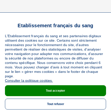
Etablissement français du sang
VOS RÉFÉRENTS
L'Etablissement français du sang et ses partenaires digitaux
LOCAUX
utilisent des cookies sur ce site. Certains sont strictement
nécessaires pour le fonctionnement du site, d'autres
permettent de réaliser des statistiques de visites, d'analyser
votre navigation pour adapter nos communications, d'assurer
la sécurité de nos plateformes ou encore de diffuser du
contenu spécifique. Nous conservons votre choix pendant 6
EFS REGIONAL CONTACT
mois. Vous pouvez changer d’avis à tout moment en cliquant
Référent EFS
sur le lien « gérer mes cookies » dans le footer de chaque
page.
Consulter la politique cookies.
Cpdl.monrdvdondesang@efs.sante.fr
Tout accepter
Tout refuser