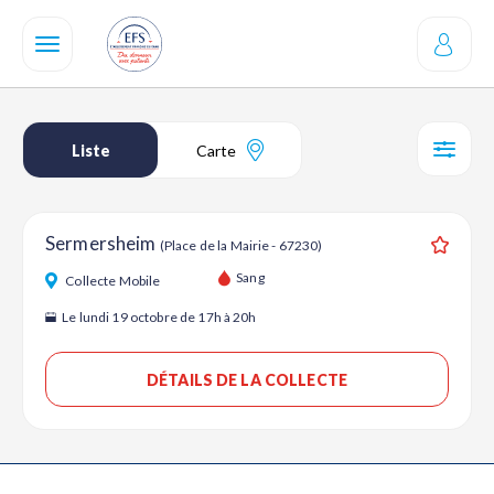
Aller
au
contenu
principal
Liste
Carte
SÉL
Sermersheim
(Place de la Mairie - 67230)
Ajouter
Sang
Collecte Mobile
Le lundi 19 octobre de 17h à 20h
DÉTAILS DE LA COLLECTE