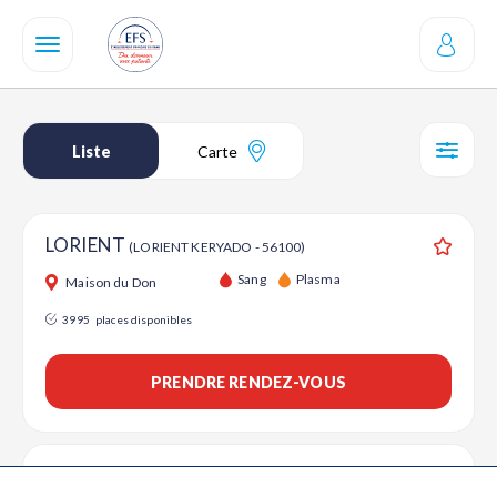
Aller
au
contenu
principal
Liste
Carte
SÉL
LORIENT
(LORIENT KERYADO - 56100)
Ajouter
Sang
Plasma
Maison du Don
3995
places disponibles
PRENDRE RENDEZ-VOUS
LORIENT
(10 RUE JEAN ZAY - 56100)