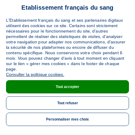
Ajouter
Sang
Collecte Mobile
Etablissement français du sang
Le mardi 06 octobre de 09h à 13h
L'Etablissement français du sang et ses partenaires digitaux
utilisent des cookies sur ce site. Certains sont strictement
nécessaires pour le fonctionnement du site, d'autres
DÉTAILS DE LA COLLECTE
permettent de réaliser des statistiques de visites, d'analyser
votre navigation pour adapter nos communications, d'assurer
la sécurité de nos plateformes ou encore de diffuser du
contenu spécifique. Nous conservons votre choix pendant 6
LORIENT
(2 Rue le Coat Saint-Haouen - 56100)
mois. Vous pouvez changer d’avis à tout moment en cliquant
Ajouter
sur le lien « gérer mes cookies » dans le footer de chaque
Sang
Collecte Mobile
page.
Consulter la politique cookies.
Le mercredi 14 octobre de 12h à 16h
Tout accepter
DÉTAILS DE LA COLLECTE
Tout refuser
Personnaliser mes choix
ME 