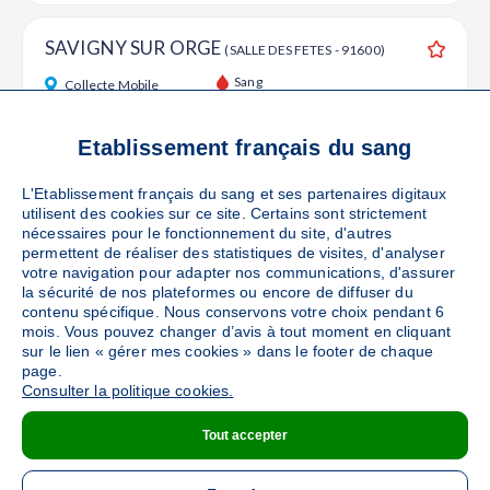
SAVIGNY SUR ORGE
(SALLE DES FETES - 91600)
Ajouter
Sang
Collecte Mobile
Le mardi 01 septembre de 15h30 à 20h
87
places disponibles
Etablissement français du sang
L'Etablissement français du sang et ses partenaires digitaux
PRENDRE RENDEZ-VOUS
utilisent des cookies sur ce site. Certains sont strictement
nécessaires pour le fonctionnement du site, d'autres
permettent de réaliser des statistiques de visites, d'analyser
votre navigation pour adapter nos communications, d'assurer
SAVIGNY SUR ORGE
la sécurité de nos plateformes ou encore de diffuser du
(COMPLEXE MUNICIPAL
contenu spécifique. Nous conservons votre choix pendant 6
JEAN MOULIN - 91600)
Ajouter
mois. Vous pouvez changer d’avis à tout moment en cliquant
Sang
Collecte Mobile
sur le lien « gérer mes cookies » dans le footer de chaque
page.
Le mercredi 02 septembre de 15h30 à 20h
Consulter la politique cookies.
87
places disponibles
Tout accepter
PRENDRE RENDEZ-VOUS