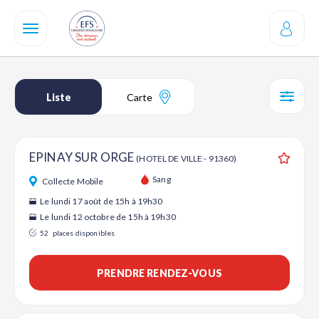
Aller
au
contenu
principal
Liste
Carte
SÉL
EPINAY SUR ORGE
(HOTEL DE VILLE - 91360)
Ajouter
Sang
Collecte Mobile
Le lundi 17 août de 15h à 19h30
Le lundi 12 octobre de 15h à 19h30
52
places disponibles
PRENDRE RENDEZ-VOUS