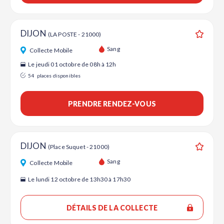
DIJON
(LA POSTE - 21000)
Ajouter
Sang
Collecte Mobile
Le jeudi 01 octobre de 08h à 12h
54
places disponibles
PRENDRE RENDEZ-VOUS
DIJON
(Place Suquet - 21000)
Ajouter
Sang
Collecte Mobile
Le lundi 12 octobre de 13h30 à 17h30
DÉTAILS DE LA COLLECTE