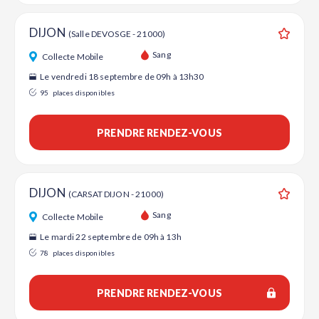
DIJON
(Salle DEVOSGE - 21000)
Ajouter
Sang
Collecte Mobile
Le vendredi 18 septembre de 09h à 13h30
95
places disponibles
PRENDRE RENDEZ-VOUS
DIJON
(CARSAT DIJON - 21000)
Ajouter
Sang
Collecte Mobile
Le mardi 22 septembre de 09h à 13h
78
places disponibles
PRENDRE RENDEZ-VOUS