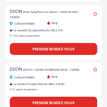
DIJON
(Mon Sang Pour Les Autres - Hôtel de Ville -
21000)
Ajouter
Sang
Collecte Mobile
Le samedi 26 septembre de 10h à 17h
350
places disponibles
PRENDRE RENDEZ-VOUS
DIJON
(DIJON - CAISSE D EPARGNE SIEGE - 21000)
Ajouter
Sang
Collecte Mobile
Le mardi 29 septembre de 08h à 11h30
8
places disponibles
PRENDRE RENDEZ-VOUS