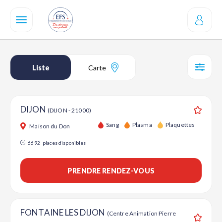
Aller
au
contenu
principal
Liste
Carte
SÉL
DIJON
(DIJON - 21000)
Ajouter
Sang
Plasma
Plaquettes
Maison du Don
6692
places disponibles
PRENDRE RENDEZ-VOUS
FONTAINE LES DIJON
(Centre Animation Pierre