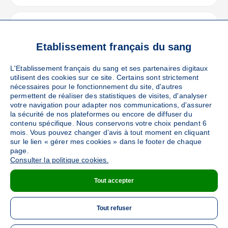
DIJON
(1014 Avenue du XXIe Siècle - 21000)
Ajouter
Sang
Collecte Mobile
Etablissement français du sang
Le mardi 13 octobre de 10h à 16h
L'Etablissement français du sang et ses partenaires digitaux
utilisent des cookies sur ce site. Certains sont strictement
nécessaires pour le fonctionnement du site, d'autres
DÉTAILS DE LA COLLECTE
permettent de réaliser des statistiques de visites, d'analyser
votre navigation pour adapter nos communications, d'assurer
la sécurité de nos plateformes ou encore de diffuser du
contenu spécifique. Nous conservons votre choix pendant 6
DIJON
mois. Vous pouvez changer d’avis à tout moment en cliquant
(1014 Avenue du XXIe Siècle - 21000)
sur le lien « gérer mes cookies » dans le footer de chaque
Ajouter
Sang
Collecte Mobile
page.
Consulter la politique cookies.
Le mercredi 14 octobre de 12h à 18h
Tout accepter
DÉTAILS DE LA COLLECTE
Tout refuser