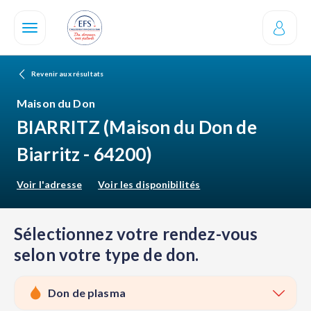
Aller
au
contenu
principal
Revenir aux résultats
Maison du Don
BIARRITZ
(Maison du Don de
Biarritz - 64200)
Voir l'adresse
Voir les disponibilités
Sélectionnez votre rendez-vous
selon votre type de don.
Don de plasma