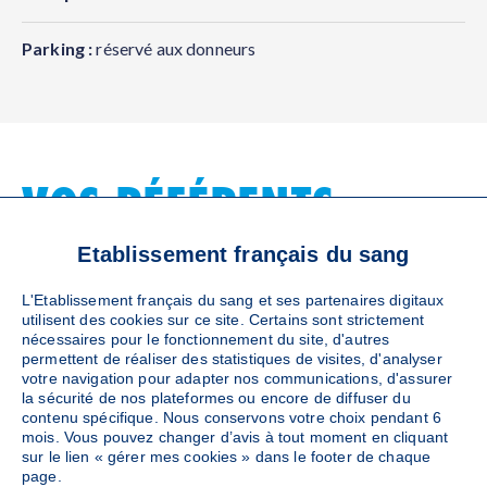
Parking :
réservé aux donneurs
VOS RÉFÉRENTS
LOCAUX
Etablissement français du sang
L'Etablissement français du sang et ses partenaires digitaux
utilisent des cookies sur ce site. Certains sont strictement
nécessaires pour le fonctionnement du site, d'autres
BIARRITZ ETABLISSEMENT FRANÇAIS
permettent de réaliser des statistiques de visites, d'analyser
DU SANG
votre navigation pour adapter nos communications, d'assurer
Référent EFS
la sécurité de nos plateformes ou encore de diffuser du
contenu spécifique. Nous conservons votre choix pendant 6
mois. Vous pouvez changer d’avis à tout moment en cliquant
sur le lien « gérer mes cookies » dans le footer de chaque
05 59 24 14 68
page.