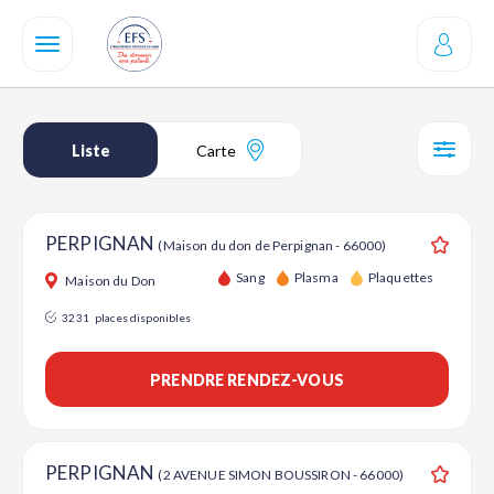
Aller
au
contenu
principal
Liste
Carte
SÉL
PERPIGNAN
(Maison du don de Perpignan - 66000)
Ajouter
Sang
Plasma
Plaquettes
Maison du Don
3231
places disponibles
PRENDRE RENDEZ-VOUS
PERPIGNAN
(2 AVENUE SIMON BOUSSIRON - 66000)