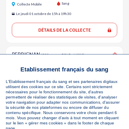
Ajouter
Sang
Collecte Mobile
Le jeudi 01 octobre de 15h à 19h30
DÉTAILS DE LA COLLECTE
PERPIGNAN
(380 avenue EOLE - 66000)
Ajouter
Sang
Collecte Mobile
Etablissement français du sang
Le jeudi 08 octobre de 10h à 14h
L'Etablissement français du sang et ses partenaires digitaux
utilisent des cookies sur ce site. Certains sont strictement
DÉTAILS DE LA COLLECTE
nécessaires pour le fonctionnement du site, d'autres
permettent de réaliser des statistiques de visites, d'analyser
votre navigation pour adapter nos communications, d'assurer
la sécurité de nos plateformes ou encore de diffuser du
contenu spécifique. Nous conservons votre choix pendant 6
PERPIGNAN
(RUE DES REMPARTS SAINT MATHIEU -
mois. Vous pouvez changer d’avis à tout moment en cliquant
66000)
Ajouter
sur le lien « gérer mes cookies » dans le footer de chaque
page.
Sang
Collecte Mobile