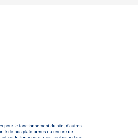
es pour le fonctionnement du site, d'autres
curité de nos plateformes ou encore de
ant sur le lien « gérer mes cookies » dans