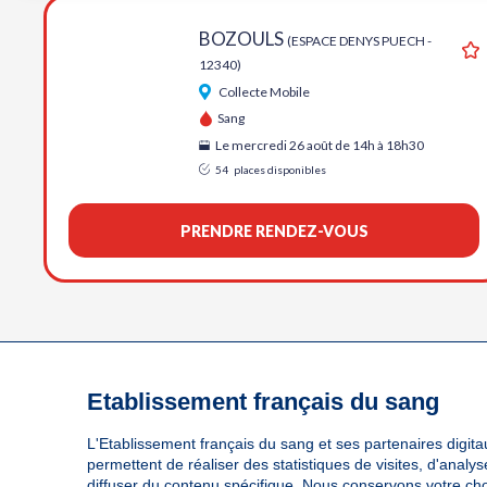
BOZOULS
(ESPACE DENYS PUECH -
12340)
Aj
Collecte Mobile
Sang
Le mercredi 26 août de 14h à 18h30
54
places disponibles
PRENDRE RENDEZ-VOUS
Etablissement français du sang
L'Etablissement français du sang et ses partenaires digitau
permettent de réaliser des statistiques de visites, d'anal
diffuser du contenu spécifique. Nous conservons votre ch