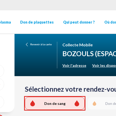
plasma
Don de plaquettes
Qui peut donner ?
Où don
Collecte Mobile
Revenir à la carte
BOZOULS
(ESPA
Voir l'adresse
Voir les dispo
Sélectionnez votre rendez-vou
ME GÉOLOCALISER
Don de sang
Don d