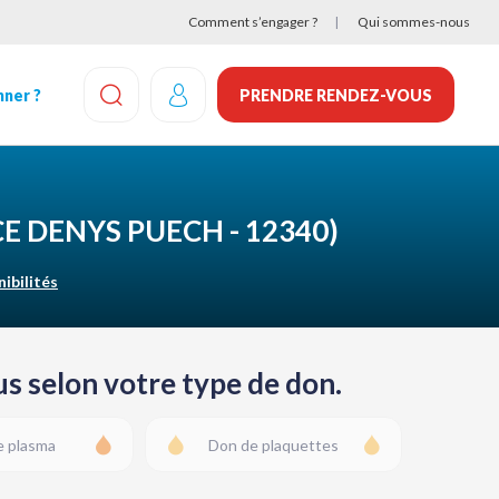
Comment s’engager ?
Qui sommes-nous
ner ?
PRENDRE RENDEZ-VOUS
EFFECTUEZ UNE RECHERCHE
CE DENYS PUECH - 12340)
nibilités
s selon votre type de don.
e plasma
Don de plaquettes