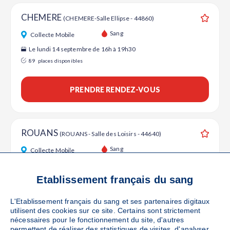
CHEMERE
(CHEMERE-Salle Ellipse - 44860)
Ajouter
Sang
Collecte Mobile
Le lundi 14 septembre de 16h à 19h30
89
places disponibles
PRENDRE RENDEZ-VOUS
ROUANS
(ROUANS - Salle des Loisirs - 44640)
Ajouter
Sang
Collecte Mobile
Le mardi 22 septembre de 16h à 19h30
95
places disponibles
Etablissement français du sang
L'Etablissement français du sang et ses partenaires digitaux
PRENDRE RENDEZ-VOUS
utilisent des cookies sur ce site. Certains sont strictement
nécessaires pour le fonctionnement du site, d'autres
permettent de réaliser des statistiques de visites, d'analyser