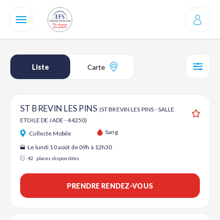
Aller
au
contenu
principal
Liste
Carte
SÉL
ST BREVIN LES PINS
(ST BREVIN LES PINS - SALLE
ETOILE DE JADE - 44250)
Ajouter
Sang
Collecte Mobile
Le lundi 10 août de 09h à 12h30
42
places disponibles
PRENDRE RENDEZ-VOUS