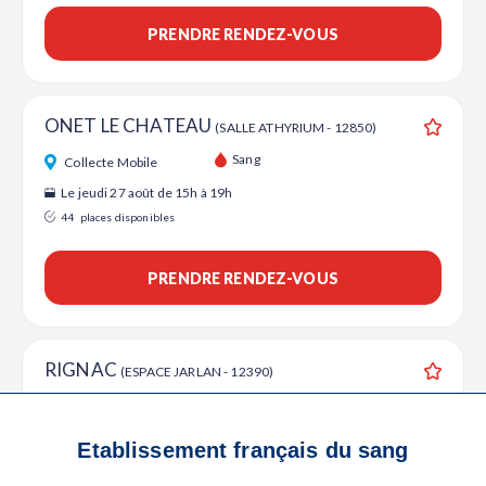
PRENDRE RENDEZ-VOUS
ONET LE CHATEAU
(SALLE ATHYRIUM - 12850)
Ajouter
Sang
Collecte Mobile
Le jeudi 27 août de 15h à 19h
44
places disponibles
PRENDRE RENDEZ-VOUS
RIGNAC
(ESPACE JARLAN - 12390)
Ajouter
Sang
Collecte Mobile
Le jeudi 03 septembre de 14h à 18h30
Etablissement français du sang
53
places disponibles