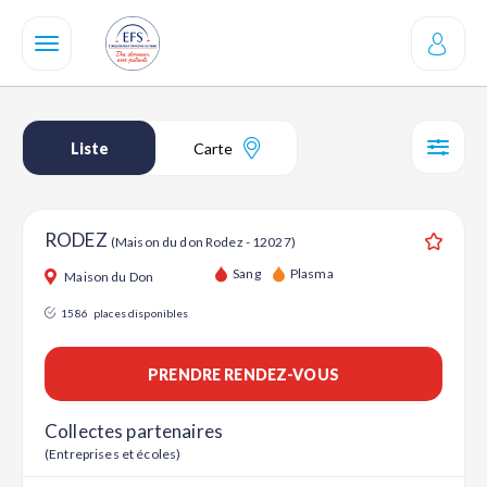
Aller
au
contenu
principal
Liste
Carte
SÉL
RODEZ
(Maison du don Rodez - 12027)
Ajouter
Sang
Plasma
Maison du Don
1586
places disponibles
PRENDRE RENDEZ-VOUS
Collectes partenaires
(Entreprises et écoles)