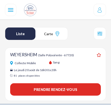
Aller
au
contenu
principal
Liste
Carte
SÉL
WEYERSHEIM
(Salle Polyvalente - 67720)
Ajouter
Sang
Collecte Mobile
Le jeudi 20 août de 16h30 à 20h
81
places disponibles
PRENDRE RENDEZ-VOUS