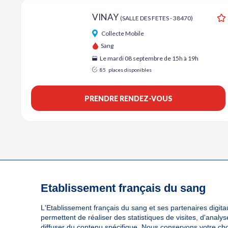
VINAY
(SALLE DES FETES - 38470)
A
Collecte Mobile
Sang
Le mardi 08 septembre de 15h à 19h
85
places disponibles
PRENDRE RENDEZ-VOUS
Etablissement français du sang
L'Etablissement français du sang et ses partenaires digitau
permettent de réaliser des statistiques de visites, d'anal
diffuser du contenu spécifique. Nous conservons votre ch