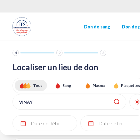
MENU
Aller
au
contenu
HEADER
Navigation
principal
Don de sang
Don de 
principale
SECONDAIRE
1
2
3
Localiser un lieu de don
Tous
Sang
Plasma
Plaquettes