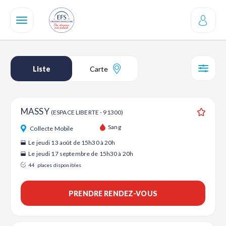
Aller
au
contenu
principal
Liste
Carte
SÉL
MASSY
(ESPACE LIBERTE - 91300)
Ajouter
Sang
Collecte Mobile
Le jeudi 13 août de 15h30 à 20h
Le jeudi 17 septembre de 15h30 à 20h
44
places disponibles
PRENDRE RENDEZ-VOUS