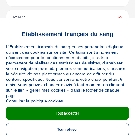
IGNY
(SALLE ANNEXE SAINT EXUPERY - 91430)
Ajouter
Sang
Collecte Mobile
Etablissement français du sang
Le vendredi 11 septembre de 15h à 19h30
L'Etablissement français du sang et ses partenaires digitaux
utilisent des cookies sur ce site. Certains sont strictement
DÉTAILS DE LA COLLECTE
nécessaires pour le fonctionnement du site, d'autres
permettent de réaliser des statistiques de visites, d'analyser
votre navigation pour adapter nos communications, d'assurer
la sécurité de nos plateformes ou encore de diffuser du
contenu spécifique. Nous conservons votre choix pendant 6
VERRIERES LE BUISSON
(VOIE DE L'AULNE -
mois. Vous pouvez changer d’avis à tout moment en cliquant
91370)
Ajouter
sur le lien « gérer mes cookies » dans le footer de chaque
page.
Sang
Collecte Mobile
Consulter la politique cookies.
Le mardi 06 octobre de 15h à 19h30
Tout accepter
DÉTAILS DE LA COLLECTE
Tout refuser