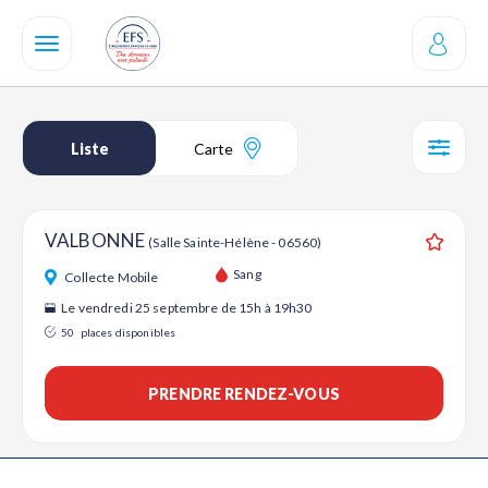
Aller
au
contenu
principal
Liste
Carte
SÉL
VALBONNE
(Salle Sainte-Hélène - 06560)
Ajouter
Sang
Collecte Mobile
Le vendredi 25 septembre de 15h à 19h30
50
places disponibles
PRENDRE RENDEZ-VOUS