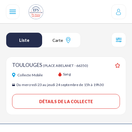
Aller
au
contenu
principal
Liste
Carte
SÉL
TOULOUGES
(PLACE ABELANET - 66350)
Ajouter
Sang
Collecte Mobile
Du mercredi 23 au jeudi 24 septembre de 15h à 19h30
DÉTAILS DE LA COLLECTE