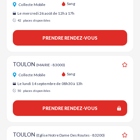
Ajouter
Sang
Collecte Mobile
Le mercredi 26 août de 12h à 17h
42
places disponibles
PRENDRE RENDEZ-VOUS
TOULON
(MAIRIE - 83000)
Ajouter
Sang
Collecte Mobile
Le lundi 14 septembre de 08h30 à 13h
50
places disponibles
PRENDRE RENDEZ-VOUS
TOULON
(Eglise Notre Dame Des Routes - 83200)