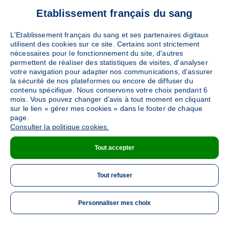
Ajouter
Sang
Collecte Mobile
Etablissement français du sang
Le vendredi 23 octobre de 15h à 19h30
L'Etablissement français du sang et ses partenaires digitaux
utilisent des cookies sur ce site. Certains sont strictement
nécessaires pour le fonctionnement du site, d'autres
DÉTAILS DE LA COLLECTE
permettent de réaliser des statistiques de visites, d'analyser
votre navigation pour adapter nos communications, d'assurer
la sécurité de nos plateformes ou encore de diffuser du
contenu spécifique. Nous conservons votre choix pendant 6
TOULON
mois. Vous pouvez changer d’avis à tout moment en cliquant
(Rue Vincent Scotto - 83000)
sur le lien « gérer mes cookies » dans le footer de chaque
Ajouter
Sang
Collecte Mobile
page.
Consulter la politique cookies.
Le lundi 26 octobre de 15h à 19h30
Tout accepter
DÉTAILS DE LA COLLECTE
Tout refuser
Personnaliser mes choix
ME 