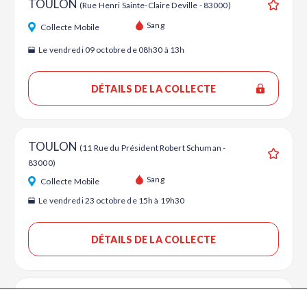
TOULON
(Rue Henri Sainte-Claire Deville - 83000)
Ajouter
Sang
Collecte Mobile
Le vendredi 09 octobre de 08h30 à 13h
DÉTAILS DE LA COLLECTE
TOULON
(11 Rue du Président Robert Schuman -
83000)
Ajouter
Sang
Collecte Mobile
Le vendredi 23 octobre de 15h à 19h30
DÉTAILS DE LA COLLECTE
TOULON
(237 Place de la Liberté - 83000)