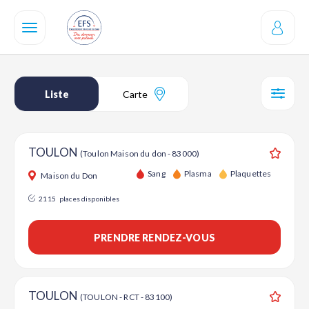
Aller
au
contenu
principal
Liste
Carte
SÉL
TOULON
(Toulon Maison du don - 83000)
Ajouter
Sang
Plasma
Plaquettes
Maison du Don
2115
places disponibles
PRENDRE RENDEZ-VOUS
TOULON
(TOULON - RCT - 83100)