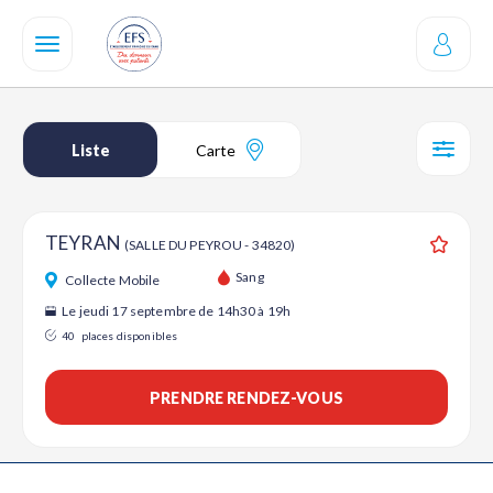
Aller
au
contenu
principal
Liste
Carte
SÉL
TEYRAN
(SALLE DU PEYROU - 34820)
Ajouter
Sang
Collecte Mobile
Le jeudi 17 septembre de 14h30 à 19h
40
places disponibles
PRENDRE RENDEZ-VOUS