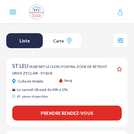
Aller
au
contenu
principal
Liste
Carte
SÉL
ST LEU
(KAB'ART LECLERC PORTAIL-ZONE DE RETROIT
DRIVE Z'ECLAIR - 97424)
Ajouter
Sang
Collecte Mobile
Le samedi 08 août de 09h à 15h
43
places disponibles
PRENDRE RENDEZ-VOUS