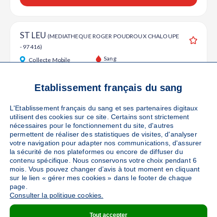
ST LEU
(MEDIATHEQUE ROGER POUDROUX CHALOUPE
- 97416)
Ajouter
Sang
Collecte Mobile
Le jeudi 03 septembre de 08h à 12h30
51
places disponibles
Etablissement français du sang
L'Etablissement français du sang et ses partenaires digitaux
PRENDRE RENDEZ-VOUS
utilisent des cookies sur ce site. Certains sont strictement
nécessaires pour le fonctionnement du site, d'autres
permettent de réaliser des statistiques de visites, d'analyser
votre navigation pour adapter nos communications, d'assurer
ST LEU
la sécurité de nos plateformes ou encore de diffuser du
(GAMM VERT LE PORTAIL - PITON ST LEU-
contenu spécifique. Nous conservons votre choix pendant 6
COLLECTE EN CAMION - 97424)
Ajouter
mois. Vous pouvez changer d’avis à tout moment en cliquant
Sang
Collecte Mobile
sur le lien « gérer mes cookies » dans le footer de chaque
page.
Le lundi 19 octobre de 10h30 à 16h30
Consulter la politique cookies.
63
places disponibles
Tout accepter