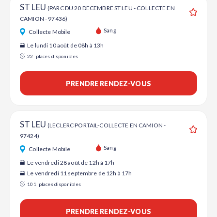
ST LEU
(PARC DU 20 DECEMBRE ST LEU - COLLECTE EN
CAMION - 97436)
Ajouter
Sang
Collecte Mobile
Le lundi 10 août de 08h à 13h
22
places disponibles
PRENDRE RENDEZ-VOUS
ST LEU
(LECLERC PORTAIL-COLLECTE EN CAMION -
97424)
Ajouter
Sang
Collecte Mobile
Le vendredi 28 août de 12h à 17h
Le vendredi 11 septembre de 12h à 17h
101
places disponibles
PRENDRE RENDEZ-VOUS